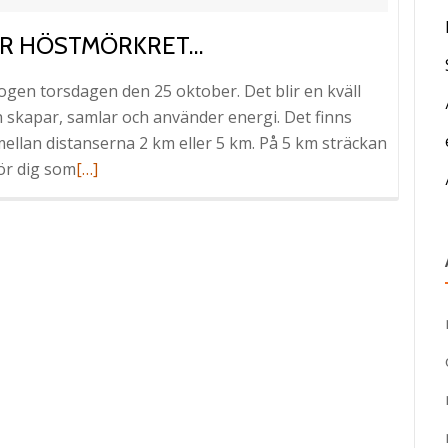
AR HÖSTMÖRKRET…
ogen torsdagen den 25 oktober. Det blir en kväll
h skapar, samlar och använder energi. Det finns
 mellan distanserna 2 km eller 5 km. På 5 km sträckan
för dig som
Läs
[…]
mer
om
Ett
nytt
lopp
som
trotsar
höstmörkret…