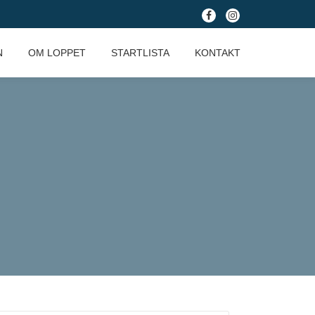
fa-
fa-
facebook
instagram
N
OM LOPPET
STARTLISTA
KONTAKT