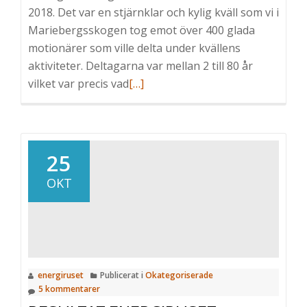
2018. Det var en stjärnklar och kylig kväll som vi i
Mariebergsskogen tog emot över 400 glada
motionärer som ville delta under kvällens
aktiviteter. Deltagarna var mellan 2 till 80 år
vilket var precis vad
Läs
[…]
mer
om
Tack
till
25
er
OKT
som
deltog
på
premiären
av
energiruset
Publicerat i
Okategoriserade
Energiruset
5 kommentarer