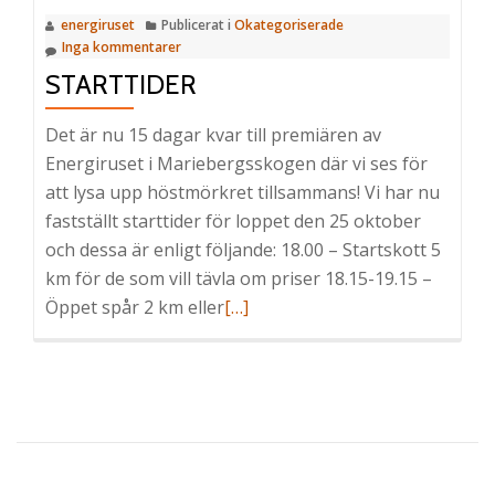
energiruset
Publicerat i
Okategoriserade
Inga kommentarer
STARTTIDER
Det är nu 15 dagar kvar till premiären av
Energiruset i Mariebergsskogen där vi ses för
att lysa upp höstmörkret tillsammans! Vi har nu
fastställt starttider för loppet den 25 oktober
och dessa är enligt följande: 18.00 – Startskott 5
km för de som vill tävla om priser 18.15-19.15 –
Öppet spår 2 km eller
Läs
[…]
mer
om
Starttider