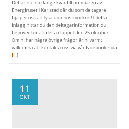
Det är nu inte länge kvar till premiären av
Energiruset i Karlstad där du som deltagare
hjälper oss att lysa upp höstmörkret! I detta
inlägg hittar du den deltagarinformation du
behöver för att delta i loppet den 25 oktober.
Om ni har några övriga frågor är ni varmt
välkomna att kontakta oss via vår Facebook-sida
Läs
[…]
mer
om
Delta
11
OKT