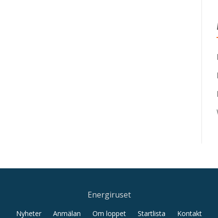
Energiruset
Nyheter
Anmälan
Om loppet
Startlista
Kontakt