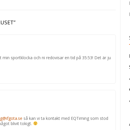
RUSET
”
t min sportklocka och ni redovisar en tid på 35:53! Det är ju
ng@ifgota.se
så kan vi ta kontakt med EQTiming som stod
got blivit tokigt.