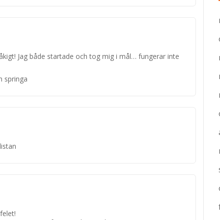
råkigt! Jag både startade och tog mig i mål… fungerar inte
h springa
listan
felet!