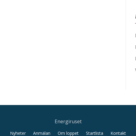
Energiruset
Nyheter
Anmälan
Om loppet
Startlista
Kontakt