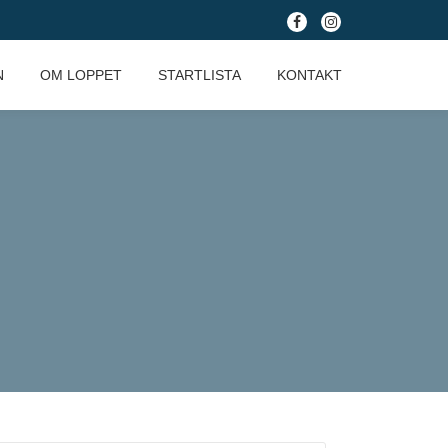
fa-
fa-
facebook
instagram
N
OM LOPPET
STARTLISTA
KONTAKT