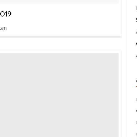
019
stan