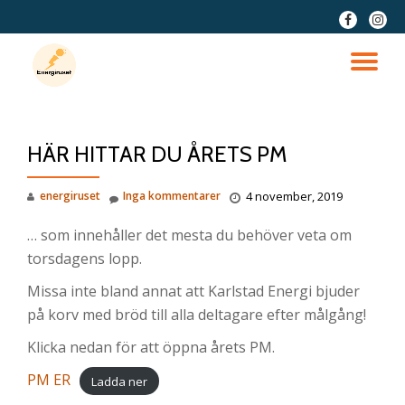
fa-
fa-
facebook
insta
Hoppa
till
VÄ
innehåll
NA
HÄR HITTAR DU ÅRETS PM
energiruset
Inga kommentarer
4 november, 2019
… som innehåller det mesta du behöver veta om
torsdagens lopp.
Missa inte bland annat att Karlstad Energi bjuder
på korv med bröd till alla deltagare efter målgång!
Klicka nedan för att öppna årets PM.
PM ER
Ladda ner