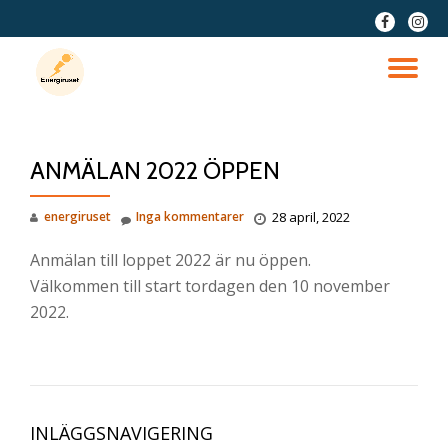
fa-
fa-
facebook
insta
Hoppa
till
VÄ
innehåll
NA
ANMÄLAN 2022 ÖPPEN
energiruset
Inga kommentarer
28 april, 2022
Anmälan till loppet 2022 är nu öppen.
Välkommen till start tordagen den 10 november
2022.
INLÄGGSNAVIGERING